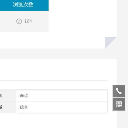
浏览次数
164
间
面议
域
综合