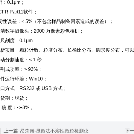
：0.1μm；
CFR Part11软件；
复性误差：< 5%（不包含样品制备因素造成的误差）；
高清数字摄像头：2000 万像素彩色相机；
标尺刻度：0.1μm；
分析项目：颗粒计数、粒度分布、长径比分布、圆形度分布，可以给出D
自动分割速度：< 1 秒；
分割成功率：> 93%；
软件运行环境：Win10；
口方式：RS232 或 USB 方式；
供货期：现货；
 确 度：<±3% 。
上一篇
昂森诺-显微法不溶性微粒检测仪
下