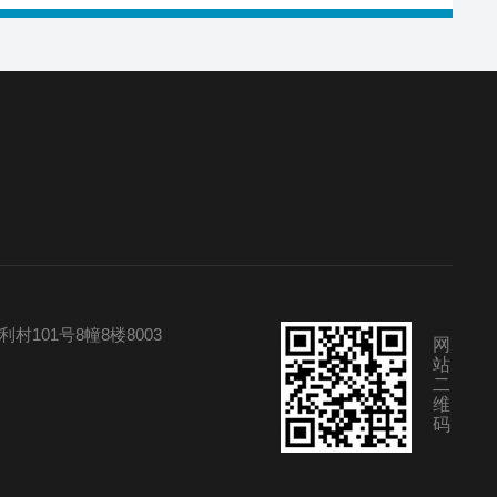
101号8幢8楼8003
网
站
二
维
码