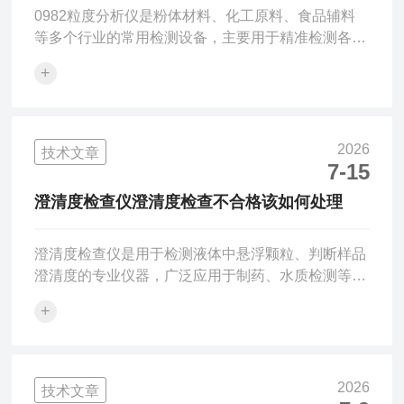
0982粒度分析仪是粉体材料、化工原料、食品辅料
等多个行业的常用检测设备，主要用于精准检测各类
粉末、颗粒物料的粒径分布状态，为实验研发、样品
+
质检、配方调试提供可靠的数据支撑。在常规实验检
测工作中，设备硬件故障出现概率较低，多数检测偏
差、数据异常、测试失败的情况，均源于实操流程把
控不到位、物料处理方式不当、测试环境适配不合理
2026
技术文章
等问题，通过规范实操细节、优化检测流程，可有效
7-15
提升检测数据的准确性与重复性。样品预处理不规
澄清度检查仪澄清度检查不合格该如何处理
范，是造成粒径检测数据失真的主要原因之一。多数
固态粉体物料在存放过...
澄清度检查仪是用于检测液体中悬浮颗粒、判断样品
澄清度的专业仪器，广泛应用于制药、水质检测等领
域，核心符合《中国药典》相关检测标准。结合此前
+
提到的制药、水质检测两类核心应用场景，针对澄清
度检查仪澄清度检查不合格的情况，可按以下规范流
程处理：一、制药领域处理流程‌风险管控‌立即对不合
格批次产品采取暂停销售、使用，启动召回流程，避
2026
技术文章