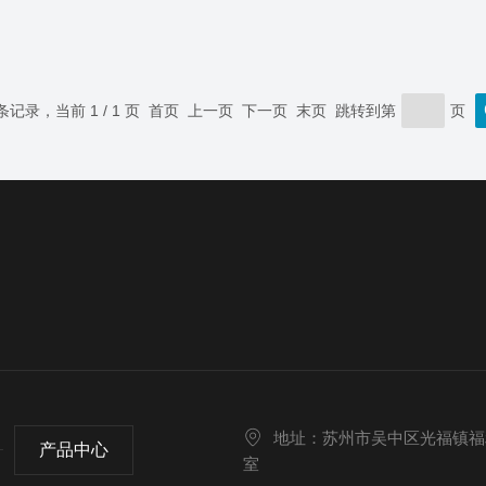
 条记录，当前 1 / 1 页 首页 上一页 下一页 末页 跳转到第
页
地址：苏州市吴中区光福镇福利村
产品中心
室