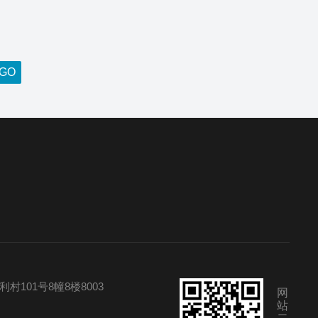
101号8幢8楼8003
网
站